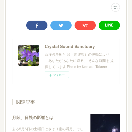
Crystal Sound Sanctuary
西洋占星術と 音（周波数）の波動により
「あなたがあなたに還る」 そんな時間を 提
供しています Photo by Kentaro Takase
フォロー
関連記事
月蝕、日蝕の影響とは
去る5月6日の土曜日はさそり座の満月、そし