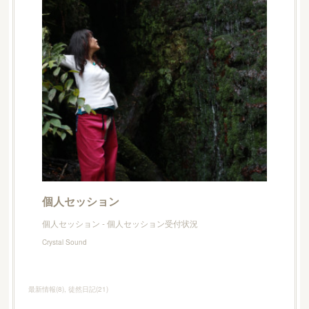
個人セッション
個人セッション - 個人セッション受付状況
Crystal Sound
最新情報
(
8
)
徒然日記
(
21
)