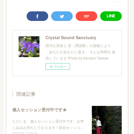
Crystal Sound Sanctuary
西洋占星術と 音（周波数）の波動により
「あなたがあなたに還る」 そんな時間を 提
供しています Photo by Kentaro Takase
フォロー
関連記事
個人セッション受付中です★
ただいま、個人セッション受付中です。お申
し込みお待ちしております！総合セッショ…
2023.04.17 09:30