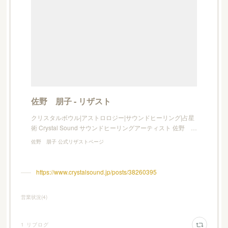
佐野 朋子 - リザスト
クリスタルボウル|アストロロジー|サウンドヒーリング|占星
術 Crystal Sound サウンドヒーリングアーティスト 佐野 …
佐野 朋子 公式リザストページ
https://www.crystalsound.jp/posts/38260395
営業状況
(
4
)
1
リブログ