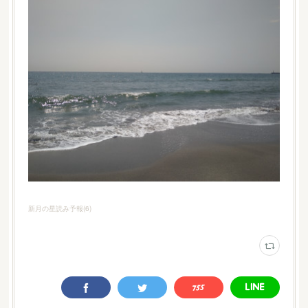
新月の星読み予報
(
6
)