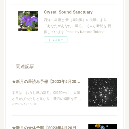
Crystal Sound Sanctuary
西洋占星術と 音（周波数）の波動により
「あなたがあなたに還る」 そんな時間を 提
供しています Photo by Kentaro Takase
フォロー
関連記事
★新月の星読み予報【2023年5月20日〜6月17日】
本日は、おうし座の新月。0時52分に、太陽
と月がぴったりと重なり、新月の瞬間を迎…
2023.05.19 15:50
★新月の天体予報【2023年4月20日〜2023年5月19日】