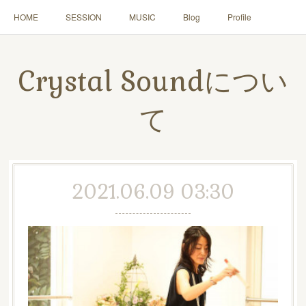
HOME
SESSION
MUSIC
Blog
Profile
Crystal Soundについ
て
2021.06.09 03:30