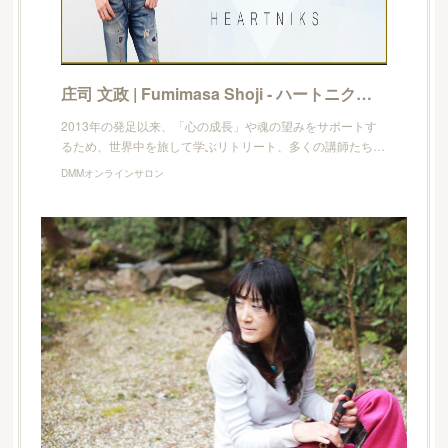
庄司 文政 | Fumimasa Shoji - ハートニクス presents アカデミア・オンライン - DMMオンラインサロン
2013年の発足以来、「心の成長」や魂の望みをサポートす
るため、世界中を旅して学ぶリトリート、多くの講師たち…
DMMオンラインサロン