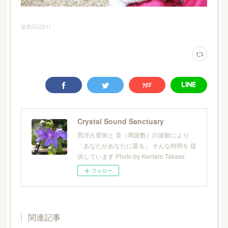
徒然日記
(
21
)
Crystal Sound Sanctuary
西洋占星術と 音（周波数）の波動により
「あなたがあなたに還る」 そんな時間を 提
供しています Photo by Kentaro Takase
フォロー
関連記事