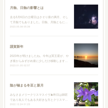
月蝕、日蝕の影響とは
去る5月6日の土曜日はさそり座の満月、そし
て月蝕でもありました。日蝕、月蝕ともに…
2023.05.08 05:39
謹賀新年
2023年が明けましたね。今年は冥王星が、や
ぎ座からみずがめ座に少しだけ移動します…
2023.01.05 02:57
陰が極まる冬至と新月
みなさまメリークリスマスイヴ🎄昨日は師匠
であり友人でもある大好きな方とクリスマ…
2022.12.24 01:23